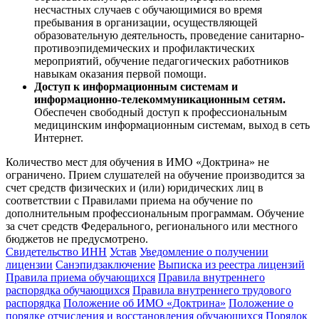
несчастных случаев с обучающимися во время
пребывания в организации, осуществляющей
образовательную деятельность, проведение санитарно-
противоэпидемических и профилактических
мероприятий, обучение педагогических работников
навыкам оказания первой помощи.
Доступ к информационным системам и
информационно-телекоммуникационным сетям.
Обеспечен свободный доступ к профессиональным
медицинским информационным системам, выход в сеть
Интернет.
Количество мест для обучения в ИМО «Доктрина» не
ограничено. Прием слушателей на обучение производится за
счет средств физических и (или) юридических лиц в
соответствии с Правилами приема на обучение по
дополнительным профессиональным программам. Обучение
за счет средств Федерального, регионального или местного
бюджетов не предусмотрено.
Свидетельство ИНН
Устав
Уведомление о получении
лицензии
Санэпидзаключение
Выписка из реестра лицензий
Правила приема обучающихся
Правила внутреннего
распорядка обучающихся
Правила внутреннего трудового
распорядка
Положение об ИМО «Доктрина»
Положение о
порядке отчисления и восстановления обучающихся
Порядок